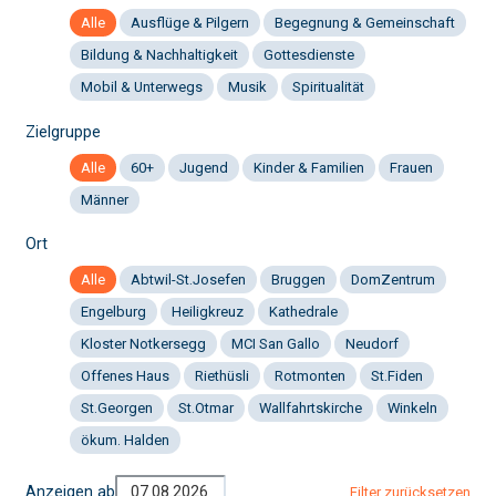
Alle
Ausflüge & Pilgern
Begegnung & Gemeinschaft
Bildung & Nachhaltigkeit
Gottesdienste
Mobil & Unterwegs
Musik
Spiritualität
Zielgruppe
Alle
60+
Jugend
Kinder & Familien
Frauen
Männer
Ort
Alle
Abtwil-St.Josefen
Bruggen
DomZentrum
Engelburg
Heiligkreuz
Kathedrale
Kloster Notkersegg
MCI San Gallo
Neudorf
Offenes Haus
Riethüsli
Rotmonten
St.Fiden
St.Georgen
St.Otmar
Wallfahrtskirche
Winkeln
ökum. Halden
Anzeigen ab
Filter zurücksetzen