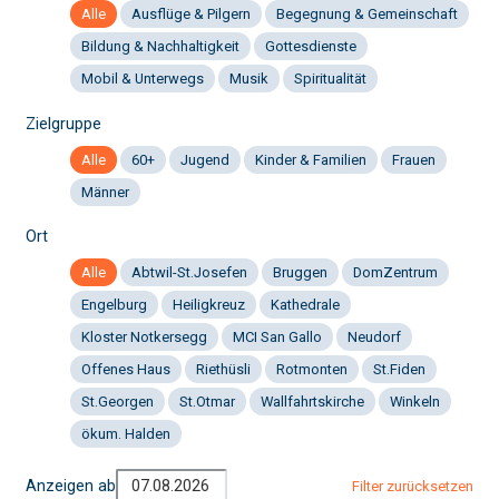
Alle
Ausflüge & Pilgern
Begegnung & Gemeinschaft
Bildung & Nachhaltigkeit
Gottesdienste
Mobil & Unterwegs
Musik
Spiritualität
Zielgruppe
Alle
60+
Jugend
Kinder & Familien
Frauen
Männer
Ort
Alle
Abtwil-St.Josefen
Bruggen
DomZentrum
Engelburg
Heiligkreuz
Kathedrale
Kloster Notkersegg
MCI San Gallo
Neudorf
Offenes Haus
Riethüsli
Rotmonten
St.Fiden
St.Georgen
St.Otmar
Wallfahrtskirche
Winkeln
ökum. Halden
Anzeigen ab
Filter zurücksetzen