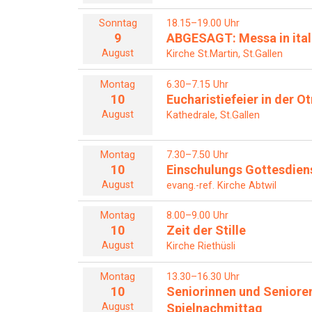
Sonntag
18.15–19.00 Uhr
9
ABGESAGT: Messa in ital
August
Kirche St.Martin, St.Gallen
Montag
6.30–7.15 Uhr
10
Eucharistiefeier in der 
August
Kathedrale, St.Gallen
Montag
7.30–7.50 Uhr
10
Einschulungs Gottesdien
August
evang.-ref. Kirche Abtwil
Montag
8.00–9.00 Uhr
10
Zeit der Stille
August
Kirche Riethüsli
Montag
13.30–16.30 Uhr
10
Seniorinnen und Seniore
August
Spielnachmittag