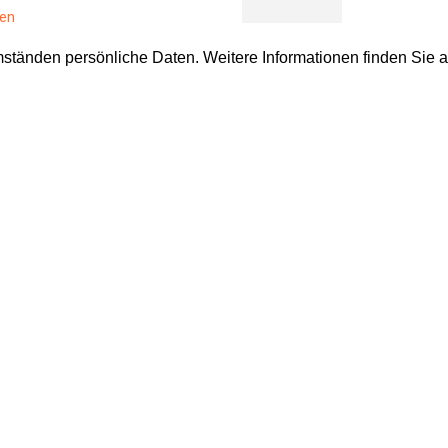
len
Montag
16.30–17.00 
tänden persönliche Daten. Weitere Informationen finden Sie 
10
Rosenkra
August
sation
Wallfahrtskir
len
Montag
16.40–17.10 
10
Rosenkra
August
Kirche St.Otm
Montag
19.00–21.30 
10
Bibelgrup
August
Pfarreiheim 
Dienstag
7.00–7.40 Uh
alluskrypta
11
Eucharisti
August
Hochfest der 
Kloster Notke
Dienstag
9.00–9.30 Uh