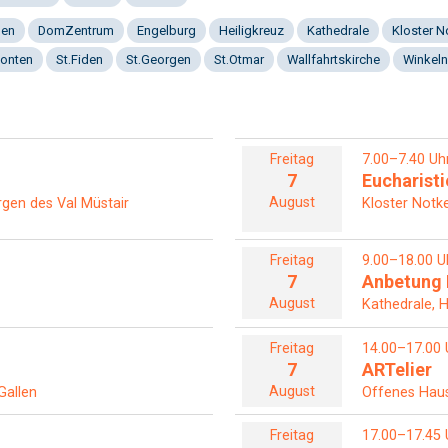
gen
DomZentrum
Engelburg
Heiligkreuz
Kathedrale
Kloster 
onten
St.Fiden
St.Georgen
St.Otmar
Wallfahrtskirche
Winkeln
Freitag
7.00–7.40 Uh
7
Eucharisti
August
ergen des Val Müstair
Kloster Notke
Freitag
9.00–18.00 U
7
Anbetung 
August
Kathedrale, 
Freitag
14.00–17.00 
7
ARTelier
August
Gallen
Offenes Haus 
Freitag
17.00–17.45 