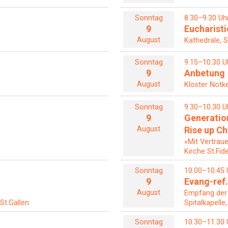
Sonntag
8.30–9.30 Uh
9
Eucharisti
August
Kathedrale, S
Sonntag
9.15–10.30 U
9
Anbetung
August
Kloster Notke
Sonntag
9.30–10.30 U
9
Generatio
August
Rise up C
«Mit Vertrau
Kirche St.Fid
Sonntag
10.00–10.45 
9
Evang-ref.
August
Empfang der
 St.Gallen
Spitalkapelle
Sonntag
10.30–11.30 