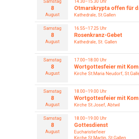
Samstag
14.30–15.30 Uhr
8
Otmarskrypta offen für da
August
Kathedrale, St.Gallen
Samstag
16.55–17.25 Uhr
8
Rosenkranz-Gebet
August
Kathedrale, St. Gallen
Samstag
17.00–18.00 Uhr
8
Wortgottesfeier mit Ko
August
Kirche St.Maria Neudorf, St.Gall
Samstag
18.00–19.00 Uhr
8
Wortgottesfeier mit Ko
August
Kirche St.Josef, Abtwil
Samstag
18.00–19.00 Uhr
8
Gottesdienst
August
Eucharistiefeier
Kirche St.Martin, St.Gallen