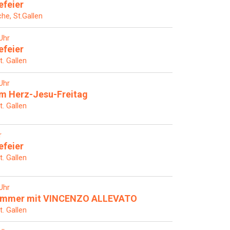
efeier
che, St.Gallen
Uhr
efeier
t. Gallen
Uhr
m Herz-Jesu-Freitag
t. Gallen
r
efeier
t. Gallen
Uhr
sommer mit VINCENZO ALLEVATO
t. Gallen