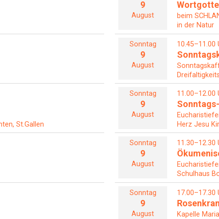
9
Wortgotte
August
beim SCHL
in der Natur
Sonntag
10.45–11.00 
9
Sonntagsk
August
Sonntagskaf
Dreifaltigkeit
Sonntag
11.00–12.00 
9
Sonntags-
August
Eucharistiefe
ten, St.Gallen
Herz Jesu Ki
Sonntag
11.30–12.30 
9
Ökumenisc
August
Eucharistiefe
Schulhaus Bo
Sonntag
17.00–17.30 
9
Rosenkra
August
Kapelle Maria