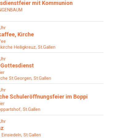
sdienstfeier mit Kommunion
ANGENBAUM
Uhr
affee, Kirche
fee
skirche Heiligkreuz, St.Gallen
Uhr
Gottesdienst
ier
rche St.Georgen, St.Gallen
Uhr
he Schuleröffnungsfeier im Boppi
ier
ppartshof, St.Gallen
Uhr
nz
 Einsiedeln, St.Gallen