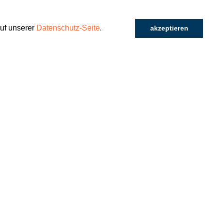
Uhr
auf unserer
Datenschutz-Seite
.
akzeptieren
nzgebet
che, St.Gallen
Uhr
nz
ar, St.Gallen
Uhr
pe Immanuel
Engelburg
r
efeier
Hl. Klara von Assisi
rsegg, St.Gallen
r