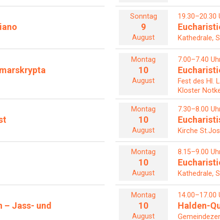
Sonntag
19.30–20.30 
iano
9
Eucharisti
August
Kathedrale, S
Montag
7.00–7.40 Uh
Otmarskrypta
10
Eucharisti
August
Fest des Hl. 
Kloster Notke
Montag
7.30–8.00 Uh
st
10
Eucharist
August
Kirche St.Jos
Montag
8.15–9.00 Uh
10
Eucharisti
August
Kathedrale, S
Montag
14.00–17.00 
n – Jass- und
10
Halden-Qu
August
Gemeindezent