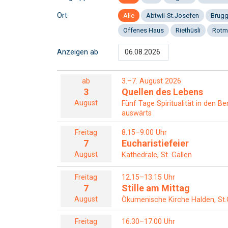
Ort
Alle
Abtwil-St.Josefen
Brug
Offenes Haus
Riethüsli
Rotm
Anzeigen ab
ab
3.–7. August 2026
3
Quellen des Lebens
August
Fünf Tage Spiritualität in den B
auswärts
Freitag
8.15–9.00 Uhr
7
Eucharistiefeier
August
Kathedrale, St. Gallen
Freitag
12.15–13.15 Uhr
7
Stille am Mittag
August
Ökumenische Kirche Halden, St.
Freitag
16.30–17.00 Uhr