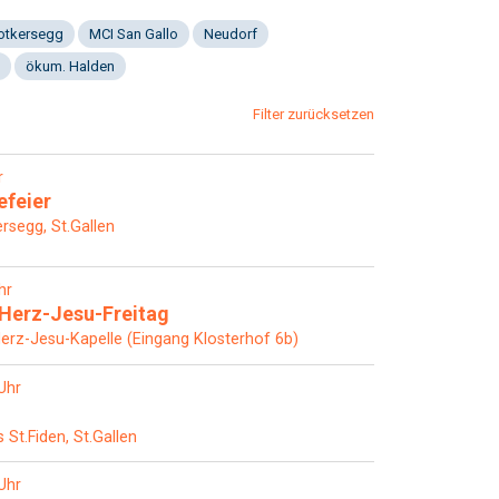
Notkersegg
MCI San Gallo
Neudorf
ökum. Halden
Filter zurücksetzen
r
efeier
rsegg, St.Gallen
hr
Herz-Jesu-Freitag
Herz-Jesu-Kapelle (Eingang Klosterhof 6b)
Uhr
St.Fiden, St.Gallen
Uhr