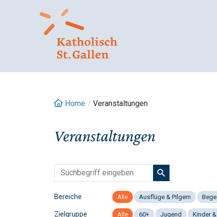
Springe
zum
Inhalt
Home
/
Veranstaltungen
Veranstaltungen
Bereiche
Alle
Ausflüge & Pilgern
Bege
Zielgruppe
Alle
60+
Jugend
Kinder &