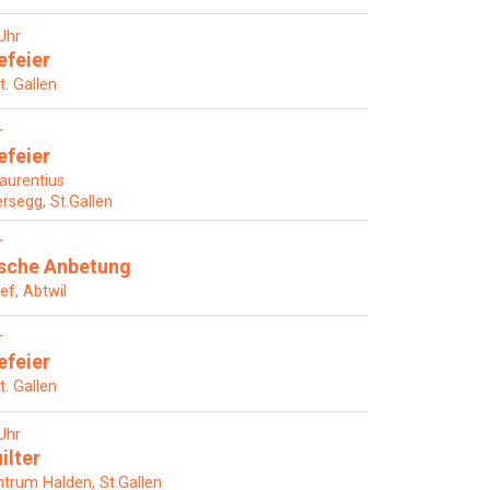
Uhr
efeier
t. Gallen
r
efeier
Laurentius
rsegg, St.Gallen
r
ische Anbetung
ef, Abtwil
r
efeier
t. Gallen
Uhr
ilter
rum Halden, St.Gallen