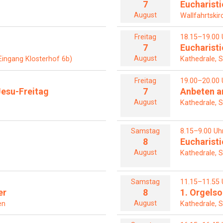
7
Eucharisti
August
Wallfahrtskir
Freitag
18.15–19.00 
7
Eucharisti
August
Eingang Klosterhof 6b)
Kathedrale, S
Freitag
19.00–20.00 
esu-Freitag
7
Anbeten a
August
Kathedrale, S
Samstag
8.15–9.00 Uh
8
Eucharisti
August
Kathedrale, S
Samstag
11.15–11.55 
er
8
1. Orgel
August
en
Kathedrale, S