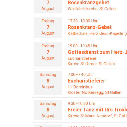
7
Rosenkranzgebet
August
Wallfahrtskirche, St.Gallen
Freitag
17.30–18.00 Uhr
7
Rosenkranz-Gebet
August
Kathedrale, Herz-Jesu-Kapelle (
Freitag
19.00–19.45 Uhr
7
Gottesdienst zum Herz-J
August
Eucharistiefeier
Kirche St.Otmar, St.Gallen
Samstag
7.00–7.40 Uhr
8
Eucharistiefeier
August
Hl. Dominikus
Kloster Notkersegg, St.Gallen
Samstag
9.30–10.30 Uhr
8
Freier Tanz mit Urs Troxl
August
Kirche St.Maria Neudorf, St.Gall