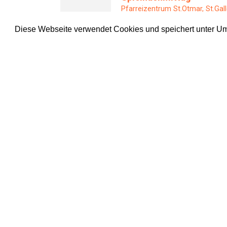
Pfarreizentrum St.Otmar, St.Gal
Montag
16.00–18.00 Uhr
Diese Webseite verwendet Cookies und speichert unter Ums
10
Café International
August
Deutschkurs – Deutsche Konver
Pfarreizentrum St.Otmar, St.Gal
Montag
16.30–17.00 Uhr
10
Rosenkranz
August
Kirche St.Martin, St.Gallen
Montag
19.00–19.30 Uhr
10
Rosenkranz
August
Kirche Riethüsli
Dienstag
6.30–7.15 Uhr
11
Eucharistiefeier in der G
August
Kathedrale, St.Gallen
Dienstag
8.30–9.00 Uhr