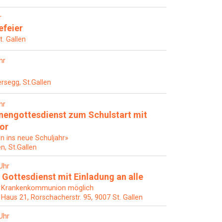
r
efeier
t. Gallen
hr
rsegg, St.Gallen
hr
nengottesdienst zum Schulstart mit
hor
en ins neue Schuljahr»
en, St.Gallen
Uhr
 Gottesdienst mit Einladung an alle
 Krankenkommunion möglich
, Haus 21, Rorschacherstr. 95, 9007 St. Gallen
Uhr