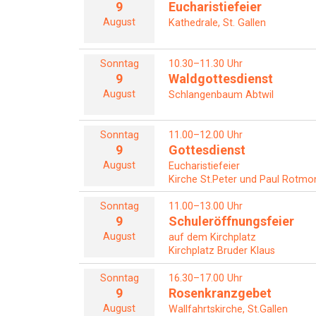
9
Eucharistiefeier
August
Kathedrale, St. Gallen
Sonntag
10.30–11.30 Uhr
9
Waldgottesdienst
August
Schlangenbaum Abtwil
Sonntag
11.00–12.00 Uhr
9
Gottesdienst
August
Eucharistiefeier
Kirche St.Peter und Paul Rotmon
Sonntag
11.00–13.00 Uhr
9
Schuleröffnungsfeier
August
auf dem Kirchplatz
Kirchplatz Bruder Klaus
Sonntag
16.30–17.00 Uhr
9
Rosenkranzgebet
August
Wallfahrtskirche, St.Gallen