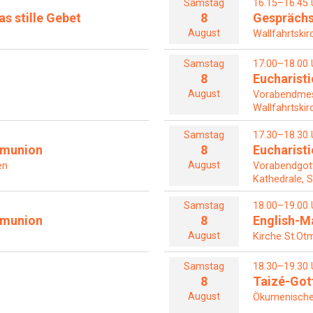
Samstag
16.15–16.45 
s stille Gebet
8
Gesprächs
August
Wallfahrtskir
Samstag
17.00–18.00 
8
Eucharisti
August
Vorabendme
Wallfahrtskir
Samstag
17.30–18.30 
mmunion
8
Eucharisti
August
en
Vorabendgot
Kathedrale, S
Samstag
18.00–19.00 
mmunion
8
English-M
August
Kirche St.Otm
Samstag
18.30–19.30 
8
Taizé-Got
August
Ökumenische 