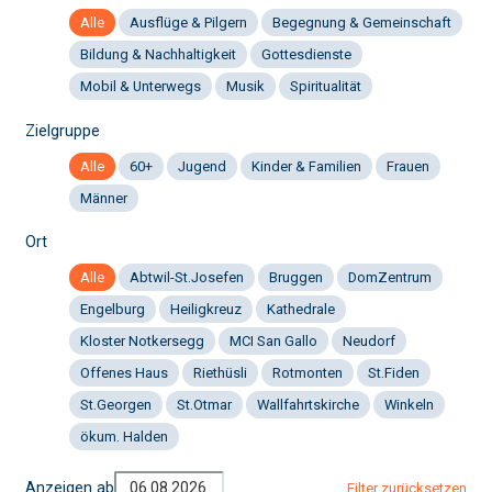
Alle
Ausflüge & Pilgern
Begegnung & Gemeinschaft
Bildung & Nachhaltigkeit
Gottesdienste
Mobil & Unterwegs
Musik
Spiritualität
Zielgruppe
Alle
60+
Jugend
Kinder & Familien
Frauen
Männer
Ort
Alle
Abtwil-St.Josefen
Bruggen
DomZentrum
Engelburg
Heiligkreuz
Kathedrale
Kloster Notkersegg
MCI San Gallo
Neudorf
Offenes Haus
Riethüsli
Rotmonten
St.Fiden
St.Georgen
St.Otmar
Wallfahrtskirche
Winkeln
ökum. Halden
Anzeigen ab
Filter zurücksetzen