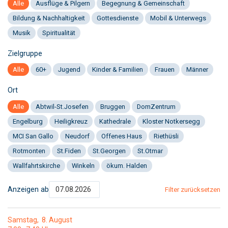
Alle
Ausflüge & Pilgern
Begegnung & Gemeinschaft
Bildung & Nachhaltigkeit
Gottesdienste
Mobil & Unterwegs
Musik
Spiritualität
Zielgruppe
Alle
60+
Jugend
Kinder & Familien
Frauen
Männer
Ort
Alle
Abtwil-St.Josefen
Bruggen
DomZentrum
Engelburg
Heiligkreuz
Kathedrale
Kloster Notkersegg
MCI San Gallo
Neudorf
Offenes Haus
Riethüsli
Rotmonten
St.Fiden
St.Georgen
St.Otmar
Wallfahrtskirche
Winkeln
ökum. Halden
Anzeigen ab
Filter zurücksetzen
Samstag
8
August