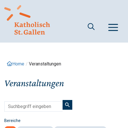
Springe
zum
Inhalt
M
Home
/
Veranstaltungen
Veranstaltungen
Bereiche