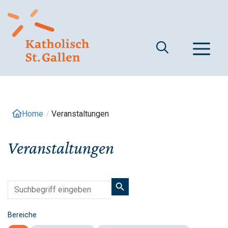
Springe
zum
Inhalt
M
Home
/
Veranstaltungen
Veranstaltungen
Bereiche