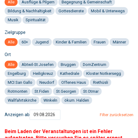
Alle
Ausflüge & Pilgern
Begegnung & Gemeinschaft
Bildung & Nachhaltigkeit
Gottesdienste
Mobil & Unterwegs
Musik
Spiritualität
Zielgruppe
Alle
60+
Jugend
Kinder & Familien
Frauen
Männer
Ort
Alle
Abtwil-St.Josefen
Bruggen
DomZentrum
Engelburg
Heiligkreuz
Kathedrale
Kloster Notkersegg
MCI San Gallo
Neudorf
Offenes Haus
Riethüsli
Rotmonten
St.Fiden
St.Georgen
St.Otmar
Wallfahrtskirche
Winkeln
ökum. Halden
Anzeigen ab
Filter zurücksetzen
Beim Laden der Veranstaltungen ist ein Fehler
aufgetreten. Bitte versuchen Sie es später erneut.