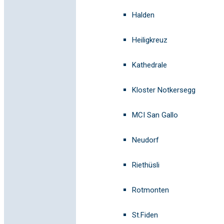
Halden
Heiligkreuz
Kathedrale
Kloster Notkersegg
MCI San Gallo
Neudorf
Riethüsli
Rotmonten
St.Fiden