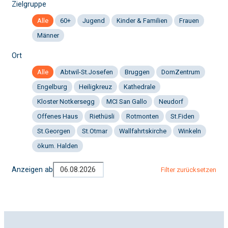
Zielgruppe
Alle
60+
Jugend
Kinder & Familien
Frauen
Männer
Ort
Alle
Abtwil-St.Josefen
Bruggen
DomZentrum
Engelburg
Heiligkreuz
Kathedrale
Kloster Notkersegg
MCI San Gallo
Neudorf
Offenes Haus
Riethüsli
Rotmonten
St.Fiden
St.Georgen
St.Otmar
Wallfahrtskirche
Winkeln
ökum. Halden
Anzeigen ab
Filter zurücksetzen