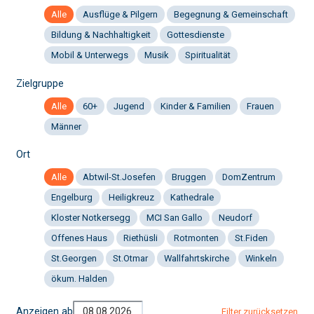
Alle
Ausflüge & Pilgern
Begegnung & Gemeinschaft
Bildung & Nachhaltigkeit
Gottesdienste
Mobil & Unterwegs
Musik
Spiritualität
Zielgruppe
Alle
60+
Jugend
Kinder & Familien
Frauen
Männer
Ort
Alle
Abtwil-St.Josefen
Bruggen
DomZentrum
Engelburg
Heiligkreuz
Kathedrale
Kloster Notkersegg
MCI San Gallo
Neudorf
Offenes Haus
Riethüsli
Rotmonten
St.Fiden
St.Georgen
St.Otmar
Wallfahrtskirche
Winkeln
ökum. Halden
Anzeigen ab
Filter zurücksetzen