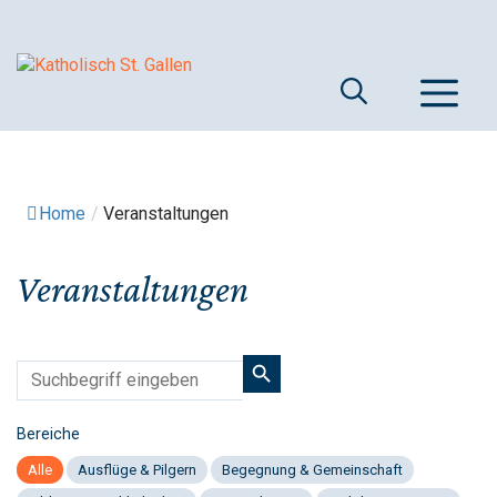
Springe
zum
Inhalt
M
Home
/
Veranstaltungen
Veranstaltungen
Bereiche
Alle
Ausflüge & Pilgern
Begegnung & Gemeinschaft