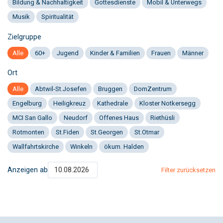
Bildung & Nachhaltigkeit
Gottesdienste
Mobil & Unterwegs
Musik
Spiritualität
Zielgruppe
Alle
60+
Jugend
Kinder & Familien
Frauen
Männer
Ort
Alle
Abtwil-St.Josefen
Bruggen
DomZentrum
Engelburg
Heiligkreuz
Kathedrale
Kloster Notkersegg
MCI San Gallo
Neudorf
Offenes Haus
Riethüsli
Rotmonten
St.Fiden
St.Georgen
St.Otmar
Wallfahrtskirche
Winkeln
ökum. Halden
Anzeigen ab
Filter zurücksetzen