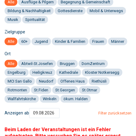
Alle
Ausflüge & Pilgern
Begegnung & Gemeinschaft
Bildung & Nachhaltigkeit
Gottesdienste
Mobil & Unterwegs
Musik
Spiritualität
Zielgruppe
Alle
60+
Jugend
Kinder & Familien
Frauen
Männer
Ort
Alle
Abtwil-St.Josefen
Bruggen
DomZentrum
Engelburg
Heiligkreuz
Kathedrale
Kloster Notkersegg
MCI San Gallo
Neudorf
Offenes Haus
Riethüsli
Rotmonten
St.Fiden
St.Georgen
St.Otmar
Wallfahrtskirche
Winkeln
ökum. Halden
Anzeigen ab
Filter zurücksetzen
Beim Laden der Veranstaltungen ist ein Fehler
aufgetreten. Bitte versuchen Sie es später erneut.