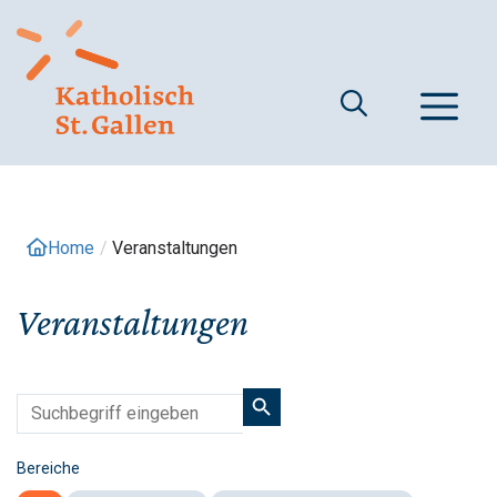
Springe
zum
Inhalt
M
Home
/
Veranstaltungen
Veranstaltungen
Bereiche