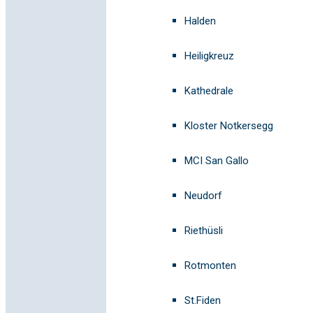
Halden
Heiligkreuz
Kathedrale
Kloster Notkersegg
MCI San Gallo
Neudorf
Riethüsli
Rotmonten
St.Fiden