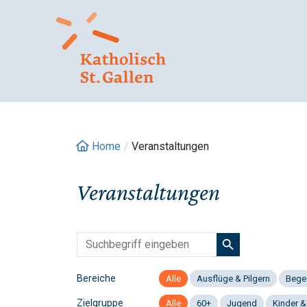
Springe
zum
Inhalt
Home
/
Veranstaltungen
Veranstaltungen
Bereiche
Alle
Ausflüge & Pilgern
Bege
Zielgruppe
Alle
60+
Jugend
Kinder &