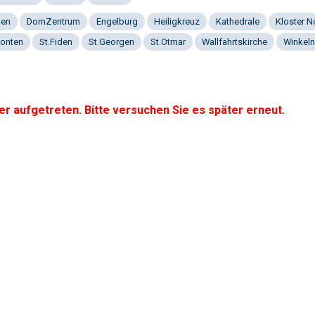
gen
DomZentrum
Engelburg
Heiligkreuz
Kathedrale
Kloster 
onten
St.Fiden
St.Georgen
St.Otmar
Wallfahrtskirche
Winkeln
er aufgetreten. Bitte versuchen Sie es später erneut.