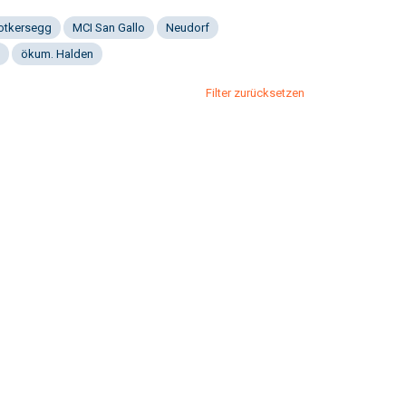
Notkersegg
MCI San Gallo
Neudorf
ökum. Halden
Filter zurücksetzen