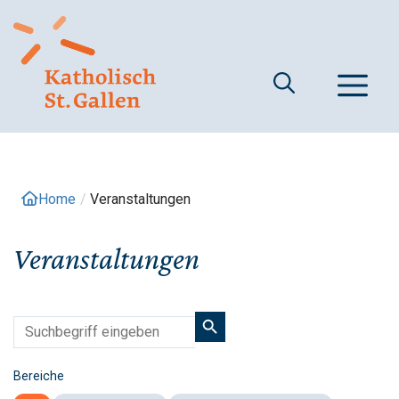
Springe
zum
Inhalt
M
Home
/
Veranstaltungen
Veranstaltungen
Bereiche