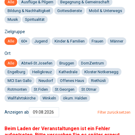
Alle
Ausflüge & Pilgern
Begegnung & Gemeinschaft
Bildung & Nachhaltigkeit
Gottesdienste
Mobil & Unterwegs
Musik
Spiritualität
Zielgruppe
Alle
60+
Jugend
Kinder & Familien
Frauen
Männer
Ort
Alle
Abtwil-St.Josefen
Bruggen
DomZentrum
Engelburg
Heiligkreuz
Kathedrale
Kloster Notkersegg
MCI San Gallo
Neudorf
Offenes Haus
Riethüsli
Rotmonten
St.Fiden
St.Georgen
St.Otmar
Wallfahrtskirche
Winkeln
ökum. Halden
Anzeigen ab
Filter zurücksetzen
Beim Laden der Veranstaltungen ist ein Fehler
aufgetreten. Bitte versuchen Sie es später erneut.