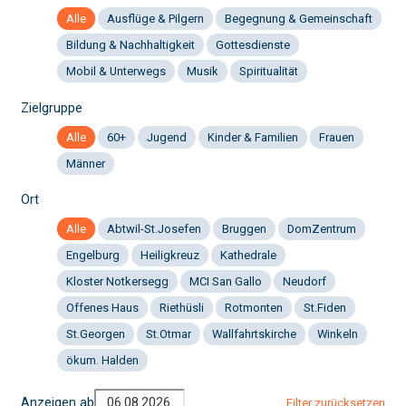
Alle
Ausflüge & Pilgern
Begegnung & Gemeinschaft
Bildung & Nachhaltigkeit
Gottesdienste
Mobil & Unterwegs
Musik
Spiritualität
Zielgruppe
Alle
60+
Jugend
Kinder & Familien
Frauen
Männer
Ort
Alle
Abtwil-St.Josefen
Bruggen
DomZentrum
Engelburg
Heiligkreuz
Kathedrale
Kloster Notkersegg
MCI San Gallo
Neudorf
Offenes Haus
Riethüsli
Rotmonten
St.Fiden
St.Georgen
St.Otmar
Wallfahrtskirche
Winkeln
ökum. Halden
Anzeigen ab
Filter zurücksetzen