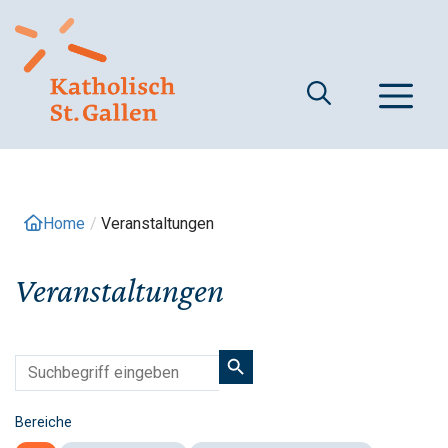
Springe
zum
Inhalt
M
Home
/
Veranstaltungen
Veranstaltungen
Bereiche