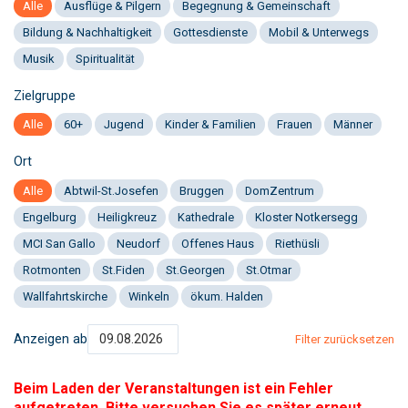
Alle
Ausflüge & Pilgern
Begegnung & Gemeinschaft
Bildung & Nachhaltigkeit
Gottesdienste
Mobil & Unterwegs
Musik
Spiritualität
Zielgruppe
Alle
60+
Jugend
Kinder & Familien
Frauen
Männer
Ort
Alle
Abtwil-St.Josefen
Bruggen
DomZentrum
Engelburg
Heiligkreuz
Kathedrale
Kloster Notkersegg
MCI San Gallo
Neudorf
Offenes Haus
Riethüsli
Rotmonten
St.Fiden
St.Georgen
St.Otmar
Wallfahrtskirche
Winkeln
ökum. Halden
Anzeigen ab
Filter zurücksetzen
Beim Laden der Veranstaltungen ist ein Fehler
aufgetreten. Bitte versuchen Sie es später erneut.