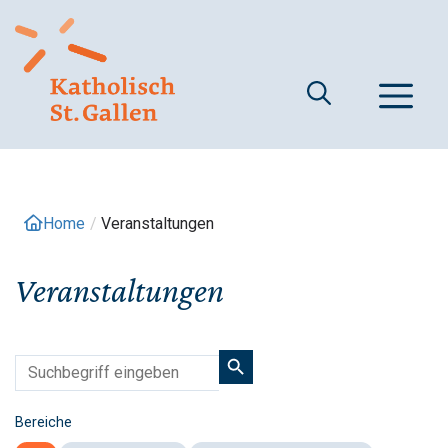
Springe
zum
Inhalt
M
Home
/
Veranstaltungen
Veranstaltungen
Bereiche