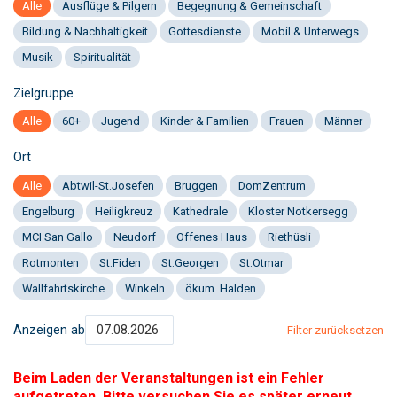
Alle
Ausflüge & Pilgern
Begegnung & Gemeinschaft
Bildung & Nachhaltigkeit
Gottesdienste
Mobil & Unterwegs
Musik
Spiritualität
Zielgruppe
Alle
60+
Jugend
Kinder & Familien
Frauen
Männer
Ort
Alle
Abtwil-St.Josefen
Bruggen
DomZentrum
Engelburg
Heiligkreuz
Kathedrale
Kloster Notkersegg
MCI San Gallo
Neudorf
Offenes Haus
Riethüsli
Rotmonten
St.Fiden
St.Georgen
St.Otmar
Wallfahrtskirche
Winkeln
ökum. Halden
Anzeigen ab
Filter zurücksetzen
Beim Laden der Veranstaltungen ist ein Fehler
aufgetreten. Bitte versuchen Sie es später erneut.