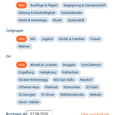
Alle
Ausflüge & Pilgern
Begegnung & Gemeinschaft
Bildung & Nachhaltigkeit
Gottesdienste
Mobil & Unterwegs
Musik
Spiritualität
Zielgruppe
Alle
60+
Jugend
Kinder & Familien
Frauen
Männer
Ort
Alle
Abtwil-St.Josefen
Bruggen
DomZentrum
Engelburg
Heiligkreuz
Kathedrale
Kloster Notkersegg
MCI San Gallo
Neudorf
Offenes Haus
Riethüsli
Rotmonten
St.Fiden
St.Georgen
St.Otmar
Wallfahrtskirche
Winkeln
ökum. Halden
Anzeigen ab
Filter zurücksetzen