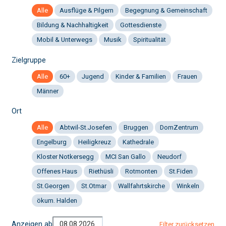
Alle
Ausflüge & Pilgern
Begegnung & Gemeinschaft
Bildung & Nachhaltigkeit
Gottesdienste
Mobil & Unterwegs
Musik
Spiritualität
Zielgruppe
Alle
60+
Jugend
Kinder & Familien
Frauen
Männer
Ort
Alle
Abtwil-St.Josefen
Bruggen
DomZentrum
Engelburg
Heiligkreuz
Kathedrale
Kloster Notkersegg
MCI San Gallo
Neudorf
Offenes Haus
Riethüsli
Rotmonten
St.Fiden
St.Georgen
St.Otmar
Wallfahrtskirche
Winkeln
ökum. Halden
Anzeigen ab
Filter zurücksetzen