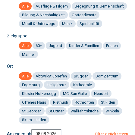
Alle
Ausflüge & Pilgern
Begegnung & Gemeinschaft
Bildung & Nachhaltigkeit
Gottesdienste
Mobil & Unterwegs
Musik
Spiritualität
Zielgruppe
Alle
60+
Jugend
Kinder & Familien
Frauen
Männer
Ort
Alle
Abtwil-St.Josefen
Bruggen
DomZentrum
Engelburg
Heiligkreuz
Kathedrale
Kloster Notkersegg
MCI San Gallo
Neudorf
Offenes Haus
Riethüsli
Rotmonten
St.Fiden
St.Georgen
St.Otmar
Wallfahrtskirche
Winkeln
ökum. Halden
Anzeigen ab
Filter zurücksetzen