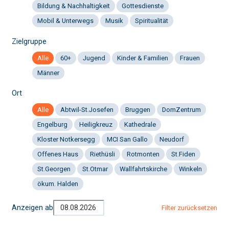
Bildung & Nachhaltigkeit
Gottesdienste
Mobil & Unterwegs
Musik
Spiritualität
Zielgruppe
Alle
60+
Jugend
Kinder & Familien
Frauen
Männer
Ort
Alle
Abtwil-St.Josefen
Bruggen
DomZentrum
Engelburg
Heiligkreuz
Kathedrale
Kloster Notkersegg
MCI San Gallo
Neudorf
Offenes Haus
Riethüsli
Rotmonten
St.Fiden
St.Georgen
St.Otmar
Wallfahrtskirche
Winkeln
ökum. Halden
Anzeigen ab
Filter zurücksetzen