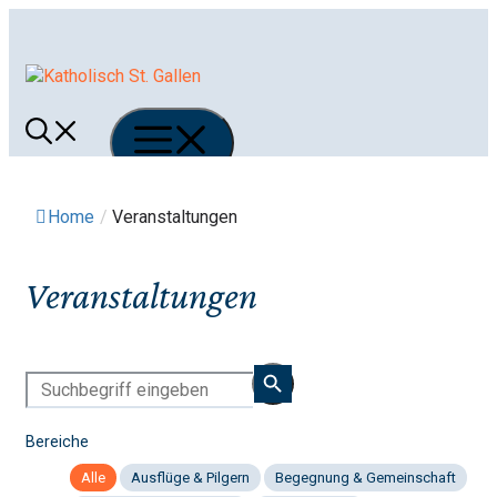
Springe
zum
Inhalt
Menü
Home
/
Veranstaltungen
Veranstaltungen
Bereiche
Alle
Ausflüge & Pilgern
Begegnung & Gemeinschaft