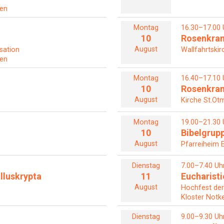
len
Montag
16.30–17.00 
10
Rosenkra
August
sation
Wallfahrtskir
len
Montag
16.40–17.10 
10
Rosenkra
August
Kirche St.Otm
Montag
19.00–21.30 
10
Bibelgrup
August
Pfarreiheim 
Dienstag
7.00–7.40 Uh
alluskrypta
11
Eucharisti
August
Hochfest der 
Kloster Notke
Dienstag
9.00–9.30 Uh