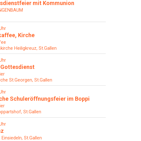
sdienstfeier mit Kommunion
ANGENBAUM
Uhr
affee, Kirche
fee
skirche Heiligkreuz, St.Gallen
Uhr
Gottesdienst
ier
rche St.Georgen, St.Gallen
Uhr
he Schuleröffnungsfeier im Boppi
ier
ppartshof, St.Gallen
Uhr
nz
 Einsiedeln, St.Gallen