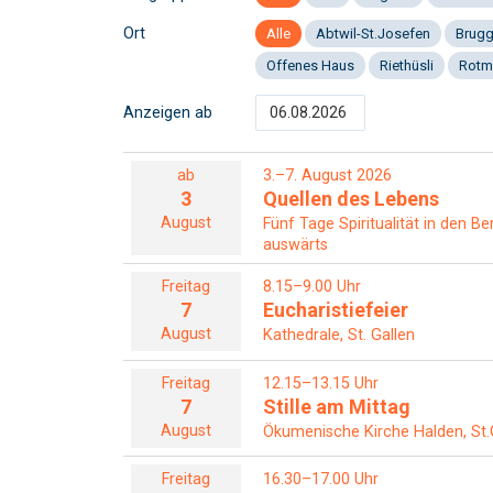
Ort
Alle
Abtwil-St.Josefen
Brug
Offenes Haus
Riethüsli
Rotm
Anzeigen ab
ab
3.–7. August 2026
3
Quellen des Lebens
August
Fünf Tage Spiritualität in den B
auswärts
Freitag
8.15–9.00 Uhr
7
Eucharistiefeier
August
Kathedrale, St. Gallen
Freitag
12.15–13.15 Uhr
7
Stille am Mittag
August
Ökumenische Kirche Halden, St.
Freitag
16.30–17.00 Uhr