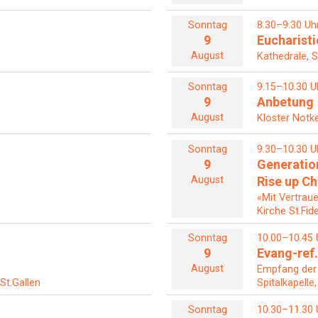
Sonntag
8.30–9.30 Uh
9
Eucharisti
August
Kathedrale, S
Sonntag
9.15–10.30 U
9
Anbetung
August
Kloster Notke
Sonntag
9.30–10.30 U
9
Generatio
August
Rise up C
«Mit Vertrau
Kirche St.Fid
Sonntag
10.00–10.45 
9
Evang-ref.
August
Empfang der
 St.Gallen
Spitalkapelle
Sonntag
10.30–11.30 