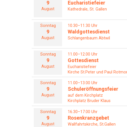
9
Eucharistiefeier
August
Kathedrale, St. Gallen
Sonntag
10.30–11.30 Uhr
9
Waldgottesdienst
August
Schlangenbaum Abtwil
Sonntag
11.00–12.00 Uhr
9
Gottesdienst
August
Eucharistiefeier
Kirche St.Peter und Paul Rotmon
Sonntag
11.00–13.00 Uhr
9
Schuleröffnungsfeier
August
auf dem Kirchplatz
Kirchplatz Bruder Klaus
Sonntag
16.30–17.00 Uhr
9
Rosenkranzgebet
August
Wallfahrtskirche, St.Gallen