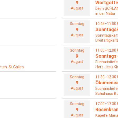
9
Wortgotte
August
beim SCHL
in der Natur
Sonntag
10.45–11.00 
9
Sonntagsk
August
Sonntagskaf
Dreifaltigkeit
Sonntag
11.00–12.00 
9
Sonntags-
August
Eucharistiefe
ten, St.Gallen
Herz Jesu Ki
Sonntag
11.30–12.30 
9
Ökumenisc
August
Eucharistiefe
Schulhaus Bo
Sonntag
17.00–17.30 
9
Rosenkra
August
Kapelle Maria