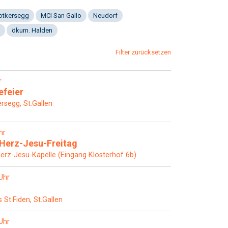
Notkersegg
MCI San Gallo
Neudorf
ökum. Halden
Filter zurücksetzen
r
efeier
rsegg, St.Gallen
hr
Herz-Jesu-Freitag
Herz-Jesu-Kapelle (Eingang Klosterhof 6b)
Uhr
St.Fiden, St.Gallen
Uhr