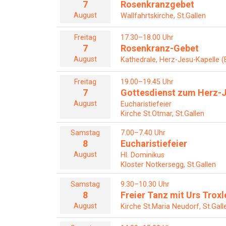
7
Rosenkranzgebet
August
Wallfahrtskirche, St.Gallen
Freitag
17.30–18.00 Uhr
7
Rosenkranz-Gebet
August
Kathedrale, Herz-Jesu-Kapelle (
Freitag
19.00–19.45 Uhr
7
Gottesdienst zum Herz-J
August
Eucharistiefeier
Kirche St.Otmar, St.Gallen
Samstag
7.00–7.40 Uhr
8
Eucharistiefeier
August
Hl. Dominikus
Kloster Notkersegg, St.Gallen
Samstag
9.30–10.30 Uhr
8
Freier Tanz mit Urs Troxl
August
Kirche St.Maria Neudorf, St.Gall