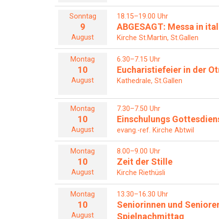
Sonntag
18.15–19.00 Uhr
9
ABGESAGT: Messa in ital
August
Kirche St.Martin, St.Gallen
Montag
6.30–7.15 Uhr
10
Eucharistiefeier in der 
August
Kathedrale, St.Gallen
Montag
7.30–7.50 Uhr
10
Einschulungs Gottesdien
August
evang.-ref. Kirche Abtwil
Montag
8.00–9.00 Uhr
10
Zeit der Stille
August
Kirche Riethüsli
Montag
13.30–16.30 Uhr
10
Seniorinnen und Seniore
August
Spielnachmittag