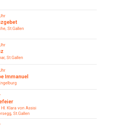
Uhr
nzgebet
che, St.Gallen
Uhr
nz
ar, St.Gallen
Uhr
pe Immanuel
Engelburg
r
efeier
Hl. Klara von Assisi
rsegg, St.Gallen
r