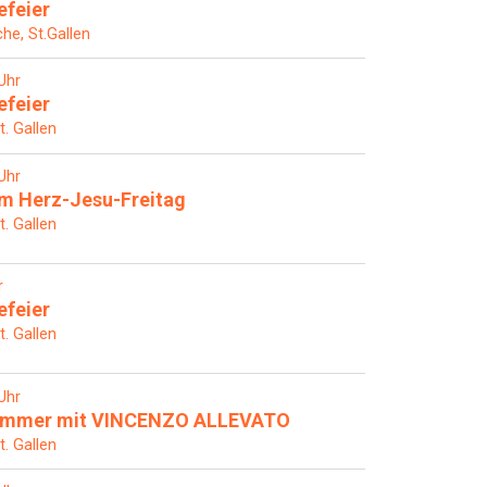
efeier
che, St.Gallen
Uhr
efeier
t. Gallen
Uhr
m Herz-Jesu-Freitag
t. Gallen
r
efeier
t. Gallen
Uhr
sommer mit VINCENZO ALLEVATO
t. Gallen