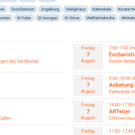
gen
DomZentrum
Engelburg
Heiligkreuz
Kathedrale
Kloster 
onten
St.Fiden
St.Georgen
St.Otmar
Wallfahrtskirche
Winkeln
Freitag
7.00–7.40 Uh
7
Eucharisti
August
ergen des Val Müstair
Kloster Notke
Freitag
9.00–18.00 U
7
Anbetung 
August
Kathedrale, 
Freitag
14.00–17.00 
7
ARTelier
August
Gallen
Offenes Haus 
Freitag
17.00–17.45 