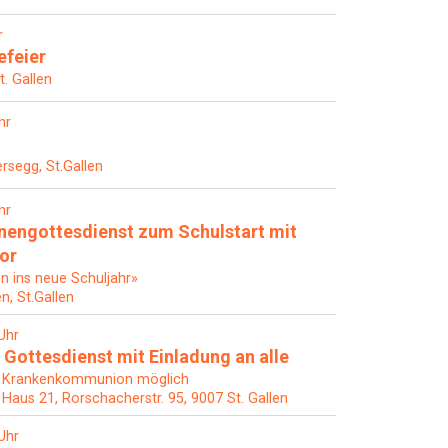
r
efeier
t. Gallen
hr
rsegg, St.Gallen
hr
nengottesdienst zum Schulstart mit
hor
en ins neue Schuljahr»
en, St.Gallen
Uhr
 Gottesdienst mit Einladung an alle
 Krankenkommunion möglich
, Haus 21, Rorschacherstr. 95, 9007 St. Gallen
Uhr