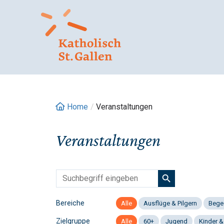
Springe
zum
Inhalt
Home
/
Veranstaltungen
Veranstaltungen
Bereiche
Alle
Ausflüge & Pilgern
Bege
Zielgruppe
Alle
60+
Jugend
Kinder &