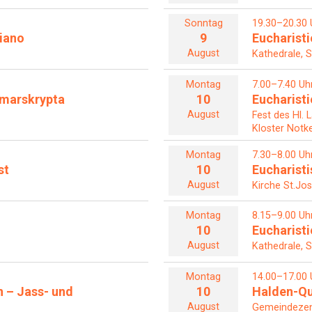
Sonntag
19.30–20.30 
iano
9
Eucharisti
August
Kathedrale, S
Montag
7.00–7.40 Uh
Otmarskrypta
10
Eucharisti
August
Fest des Hl. 
Kloster Notke
Montag
7.30–8.00 Uh
st
10
Eucharist
August
Kirche St.Jos
Montag
8.15–9.00 Uh
10
Eucharisti
August
Kathedrale, S
Montag
14.00–17.00 
n – Jass- und
10
Halden-Qu
August
Gemeindezent