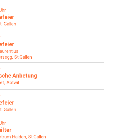
Uhr
efeier
t. Gallen
r
efeier
Laurentius
rsegg, St.Gallen
r
ische Anbetung
ef, Abtwil
r
efeier
t. Gallen
Uhr
ilter
rum Halden, St.Gallen