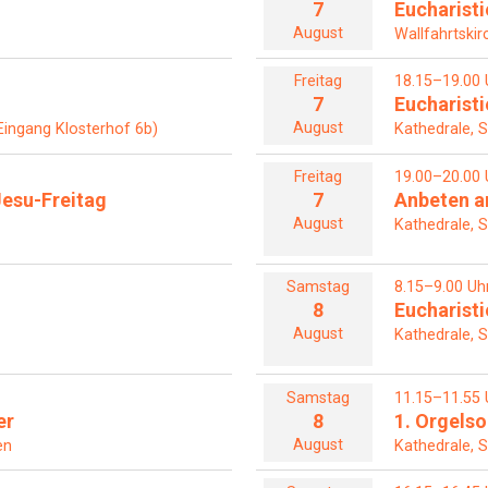
7
Eucharisti
August
Wallfahrtskir
Freitag
18.15–19.00 
7
Eucharisti
August
Eingang Klosterhof 6b)
Kathedrale, S
Freitag
19.00–20.00 
esu-Freitag
7
Anbeten a
August
Kathedrale, S
Samstag
8.15–9.00 Uh
8
Eucharisti
August
Kathedrale, S
Samstag
11.15–11.55 
er
8
1. Orgel
August
en
Kathedrale, S