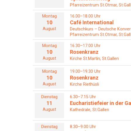
Pfarreizentrum St.Otmar, St.Gal
Montag
16.00–18.00 Uhr
10
Café International
August
Deutschkurs – Deutsche Konver
Pfarreizentrum St.Otmar, St.Gal
Montag
16.30–17.00 Uhr
10
Rosenkranz
August
Kirche St.Martin, St.Gallen
Montag
19.00–19.30 Uhr
10
Rosenkranz
August
Kirche Riethüsli
Dienstag
6.30–7.15 Uhr
11
Eucharistiefeier in der G
August
Kathedrale, St.Gallen
Dienstag
8.30–9.00 Uhr