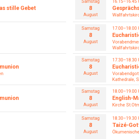
Samstag
16.15–16.45 
s stille Gebet
8
Gesprächs
August
Wallfahrtskir
Samstag
17.00–18.00 
8
Eucharisti
August
Vorabendme
Wallfahrtskir
Samstag
17.30–18.30 
mmunion
8
Eucharisti
August
en
Vorabendgot
Kathedrale, S
Samstag
18.00–19.00 
mmunion
8
English-M
August
Kirche St.Otm
Samstag
18.30–19.30 
8
Taizé-Got
August
Ökumenische 