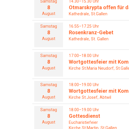
Samstag
14.30–15.30 Uhr
8
Otmarskrypta offen für da
August
Kathedrale, St.Gallen
Samstag
16.55–17.25 Uhr
8
Rosenkranz-Gebet
August
Kathedrale, St. Gallen
Samstag
17.00–18.00 Uhr
8
Wortgottesfeier mit Ko
August
Kirche St.Maria Neudorf, St.Gall
Samstag
18.00–19.00 Uhr
8
Wortgottesfeier mit Ko
August
Kirche St.Josef, Abtwil
Samstag
18.00–19.00 Uhr
8
Gottesdienst
August
Eucharistiefeier
Kirche St.Martin, St.Gallen