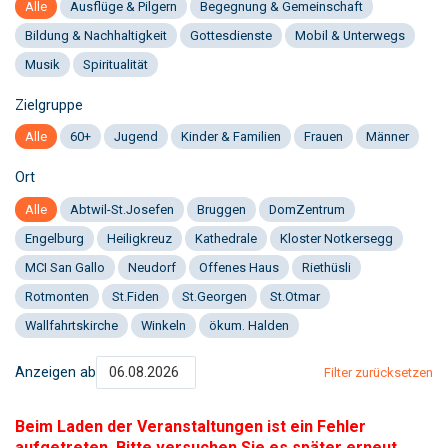
Alle
Ausflüge & Pilgern
Begegnung & Gemeinschaft
Bildung & Nachhaltigkeit
Gottesdienste
Mobil & Unterwegs
Musik
Spiritualität
Zielgruppe
Alle
60+
Jugend
Kinder & Familien
Frauen
Männer
Ort
Alle
Abtwil-St.Josefen
Bruggen
DomZentrum
Engelburg
Heiligkreuz
Kathedrale
Kloster Notkersegg
MCI San Gallo
Neudorf
Offenes Haus
Riethüsli
Rotmonten
St.Fiden
St.Georgen
St.Otmar
Wallfahrtskirche
Winkeln
ökum. Halden
Anzeigen ab
Filter zurücksetzen
Beim Laden der Veranstaltungen ist ein Fehler
aufgetreten. Bitte versuchen Sie es später erneut.