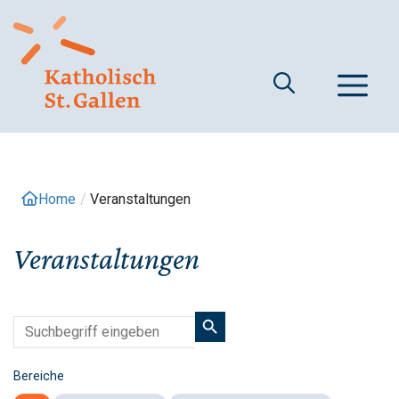
Springe
zum
Inhalt
M
Home
/
Veranstaltungen
Veranstaltungen
Bereiche