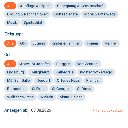
Alle
Ausflüge & Pilgern
Begegnung & Gemeinschaft
Bildung & Nachhaltigkeit
Gottesdienste
Mobil & Unterwegs
Musik
Spiritualität
Zielgruppe
Alle
60+
Jugend
Kinder & Familien
Frauen
Männer
Ort
Alle
Abtwil-St.Josefen
Bruggen
DomZentrum
Engelburg
Heiligkreuz
Kathedrale
Kloster Notkersegg
MCI San Gallo
Neudorf
Offenes Haus
Riethüsli
Rotmonten
St.Fiden
St.Georgen
St.Otmar
Wallfahrtskirche
Winkeln
ökum. Halden
Anzeigen ab
Filter zurücksetzen