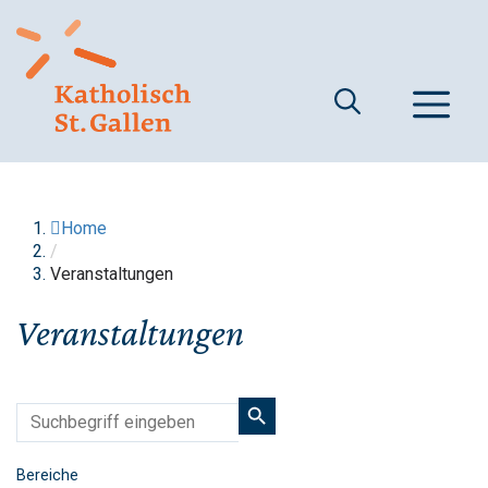
Springe
zum
Inhalt
M
Home
/
Veranstaltungen
Veranstaltungen
Bereiche