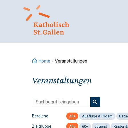
Springe
zum
Inhalt
Home
/
Veranstaltungen
Veranstaltungen
Bereiche
Alle
Ausflüge & Pilgern
Bege
Zielgruppe
Alle
60+
Jugend
Kinder &