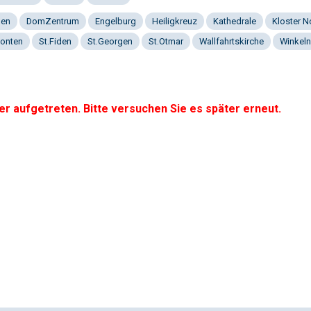
gen
DomZentrum
Engelburg
Heiligkreuz
Kathedrale
Kloster 
onten
St.Fiden
St.Georgen
St.Otmar
Wallfahrtskirche
Winkeln
er aufgetreten. Bitte versuchen Sie es später erneut.