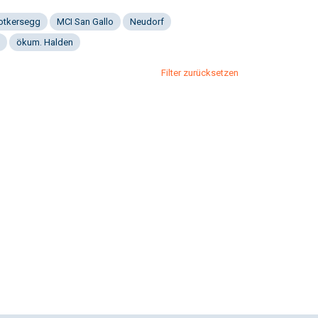
Notkersegg
MCI San Gallo
Neudorf
ökum. Halden
Filter zurücksetzen