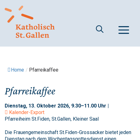
Springe
zum
Inhalt
M
Home
/
Pfarreikaffee
Pfarreikaffee
Dienstag, 13. Oktober 2026, 9.30–11.00 Uhr |
Kalender-Export
Pfarreiheim St.Fiden, St.Gallen, Kleiner Saal
Die Frauengemeinschaft St.Fiden-Grossacker bietet jeden
Dienstag nach dem Wochentagsgottesdienst einen