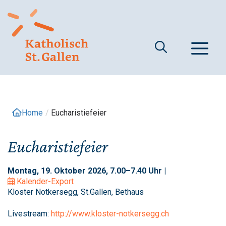
Springe
zum
Inhalt
M
Home
/
Eucharistiefeier
Eucharistiefeier
Montag, 19. Oktober 2026, 7.00–7.40 Uhr |
Kalender-Export
Kloster Notkersegg, St.Gallen, Bethaus
Livestream:
http://www.kloster-notkersegg.ch