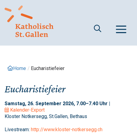
Springe
zum
Inhalt
M
Home
/
Eucharistiefeier
Eucharistiefeier
Samstag, 26. September 2026, 7.00–7.40 Uhr |
Kalender-Export
Kloster Notkersegg, St.Gallen, Bethaus
Livestream:
http://www.kloster-notkersegg.ch