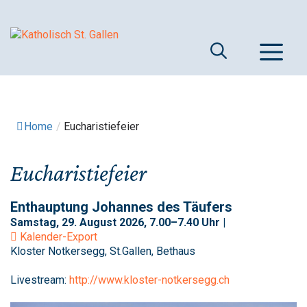
Springe
zum
Inhalt
M
Home
/
Eucharistiefeier
Eucharistiefeier
Enthauptung Johannes des Täufers
Samstag, 29. August 2026, 7.00–7.40 Uhr |
Kalender-Export
Kloster Notkersegg, St.Gallen, Bethaus
Livestream:
http://www.kloster-notkersegg.ch