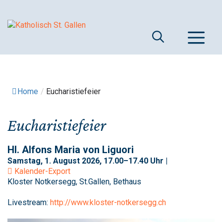
Springe
zum
Inhalt
M
Home
/
Eucharistiefeier
Eucharistiefeier
Hl. Alfons Maria von Liguori
Samstag, 1. August 2026, 17.00–17.40 Uhr |
Kalender-Export
Kloster Notkersegg, St.Gallen, Bethaus
Livestream:
http://www.kloster-notkersegg.ch