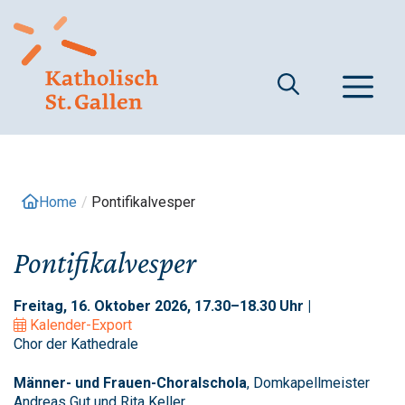
Springe
zum
Inhalt
M
Home
/
Pontifikalvesper
Pontifikalvesper
Freitag, 16. Oktober 2026, 17.30–18.30 Uhr |
Kalender-Export
Chor der Kathedrale
Männer- und Frauen-Choralschola
, Domkapellmeister
Andreas Gut und Rita Keller