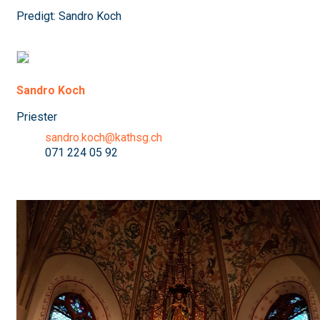
Predigt: Sandro Koch
Sandro Koch
Priester
sandro.koch@kathsg.ch
071 224 05 92