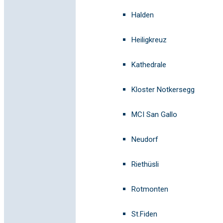
Halden
Heiligkreuz
Kathedrale
Kloster Notkersegg
MCI San Gallo
Neudorf
Riethüsli
Rotmonten
St.Fiden