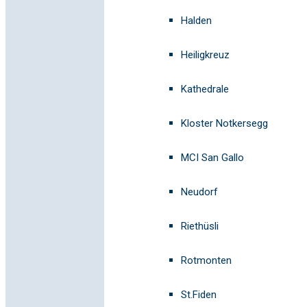
Halden
Heiligkreuz
Kathedrale
Kloster Notkersegg
MCI San Gallo
Neudorf
Riethüsli
Rotmonten
St.Fiden