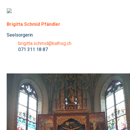
Brigitta Schmid Pfändler
Seelsorgerin
brigitta.schmid@kathsg.ch
071 311 18 87