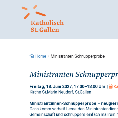
Springe
zum
Inhalt
Home
/
Ministranten Schnupperprobe
Ministranten Schnupperp
Freitag, 18. Juni 2027, 17.00–18.00 Uhr |
Ka
Kirche St.Maria Neudorf, St.Gallen
Ministrant:innen-Schnupperprobe – neugier
Dann komm vorbei! Lerne den Ministrantendiens
Gemeinschaft und schnuppere einfach mal rein. W