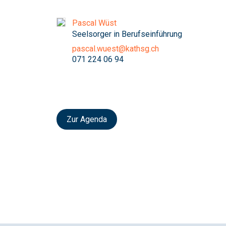
Pascal Wüst
Seelsorger in Berufseinführung
pascal.wuest@kathsg.ch
071 224 06 94
Zur Agenda