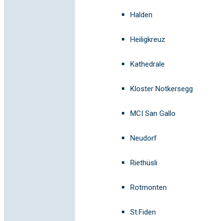
Halden
Heiligkreuz
Kathedrale
Kloster Notkersegg
MCI San Gallo
Neudorf
Riethüsli
Rotmonten
St.Fiden