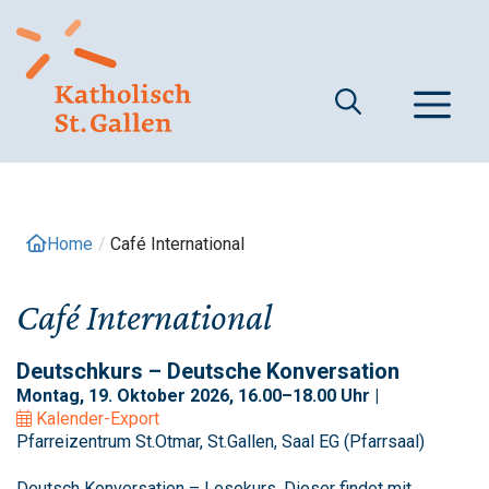
Springe
zum
Inhalt
M
Home
/
Café International
Café International
Deutschkurs – Deutsche Konversation
Montag, 19. Oktober 2026, 16.00–18.00 Uhr |
Kalender-Export
Pfarreizentrum St.Otmar, St.Gallen, Saal EG (Pfarrsaal)
Deutsch Konversation – Lesekurs. Dieser findet mit