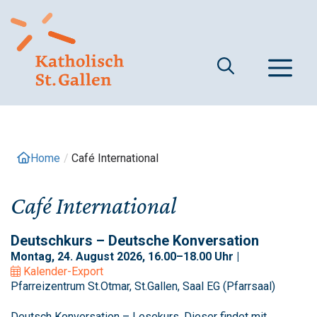
Springe
zum
Inhalt
M
Home
/
Café International
Café International
Deutschkurs – Deutsche Konversation
Montag, 24. August 2026, 16.00–18.00 Uhr |
Kalender-Export
Pfarreizentrum St.Otmar, St.Gallen, Saal EG (Pfarrsaal)
Deutsch Konversation – Lesekurs. Dieser findet mit