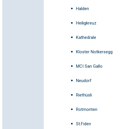
Halden
Heiligkreuz
Kathedrale
Kloster Notkersegg
MCI San Gallo
Neudorf
Riethüsli
Rotmonten
St.Fiden