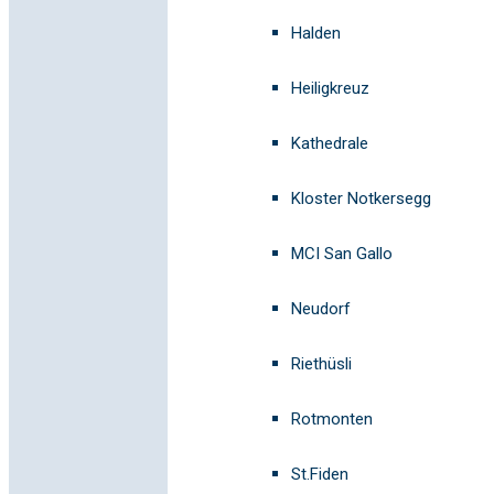
Halden
Heiligkreuz
Kathedrale
Kloster Notkersegg
MCI San Gallo
Neudorf
Riethüsli
Rotmonten
St.Fiden