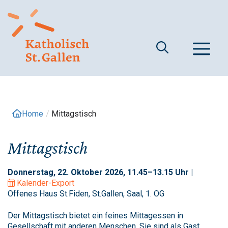
Springe
zum
Inhalt
M
Home
/
Mittagstisch
Mittagstisch
Donnerstag, 22. Oktober 2026, 11.45–13.15 Uhr |
Kalender-Export
Offenes Haus St.Fiden, St.Gallen, Saal, 1. OG
Der Mittagstisch bietet ein feines Mittagessen in
Gesellschaft mit anderen Menschen. Sie sind als Gast