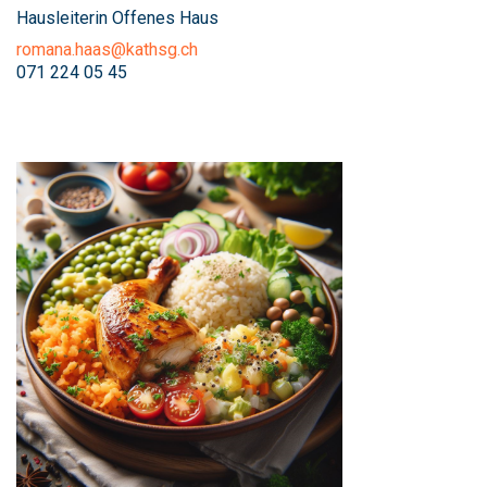
Hausleiterin Offenes Haus
romana.haas@kathsg.ch
071 224 05 45