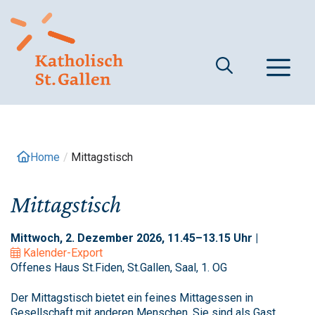
Springe
zum
Inhalt
M
Home
/
Mittagstisch
Mittagstisch
Mittwoch, 2. Dezember 2026, 11.45–13.15 Uhr |
Kalender-Export
Offenes Haus St.Fiden, St.Gallen, Saal, 1. OG
Der Mittagstisch bietet ein feines Mittagessen in
Gesellschaft mit anderen Menschen. Sie sind als Gast