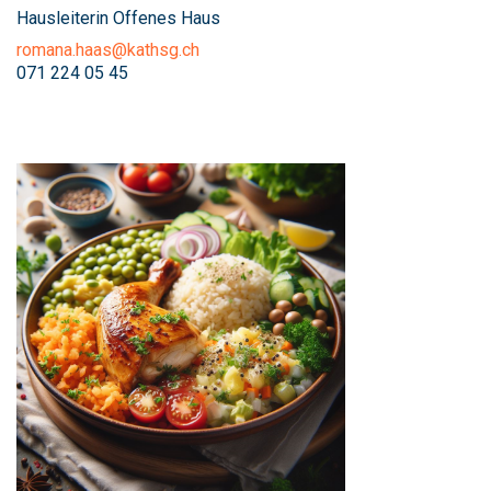
Hausleiterin Offenes Haus
romana.haas@kathsg.ch
071 224 05 45