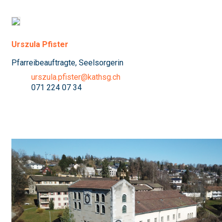
Urszula Pfister
Pfarreibeauftragte, Seelsorgerin
urszula.pfister@kathsg.ch
071 224 07 34