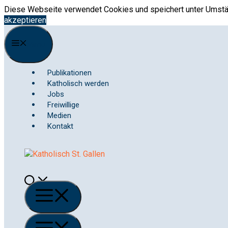
Springe
Diese Webseite verwendet Cookies und speichert unter Umstän
zum
akzeptieren
Inhalt
Menu
Publikationen
Katholisch werden
Jobs
Freiwillige
Medien
Kontakt
Menü
Menü