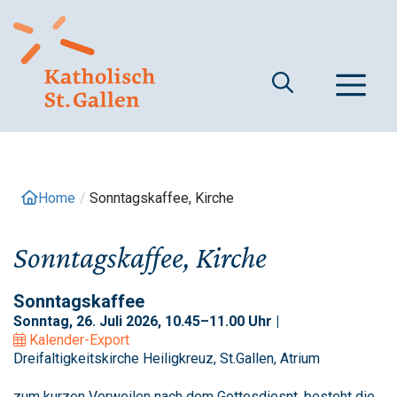
Springe
zum
Inhalt
M
Home
/
Sonntagskaffee, Kirche
Sonntagskaffee, Kirche
Sonntagskaffee
Sonntag, 26. Juli 2026, 10.45–11.00 Uhr |
Kalender-Export
Dreifaltigkeitskirche Heiligkreuz, St.Gallen, Atrium
zum kurzen Verweilen nach dem Gottesdiesnt, besteht die