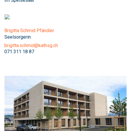
Im Speisesaal
Brigitta Schmid Pfändler
Seelsorgerin
brigitta.schmid@kathsg.ch
071 311 18 87