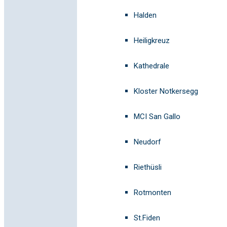
Halden
Heiligkreuz
Kathedrale
Kloster Notkersegg
MCI San Gallo
Neudorf
Riethüsli
Rotmonten
St.Fiden