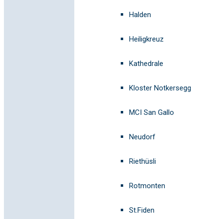
Halden
Heiligkreuz
Kathedrale
Kloster Notkersegg
MCI San Gallo
Neudorf
Riethüsli
Rotmonten
St.Fiden