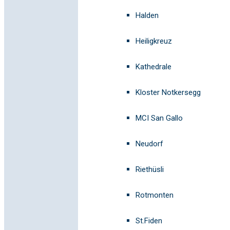
Halden
Heiligkreuz
Kathedrale
Kloster Notkersegg
MCI San Gallo
Neudorf
Riethüsli
Rotmonten
St.Fiden